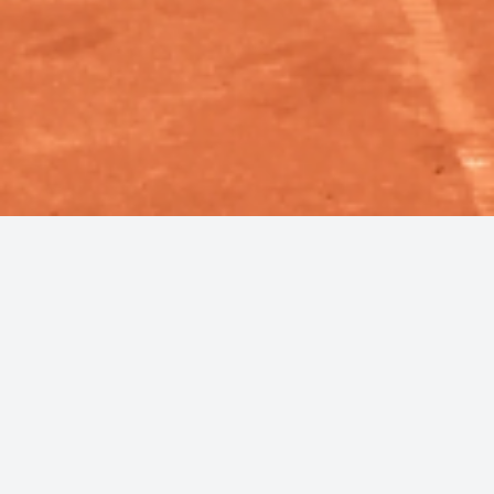
© 2026
tennis-warmbronn.de
Die Tennisanlage der Spvgg Warmbronn e.V. liegt idyllisch am
Rand der ca. 4250 Einwohner zählenden Gemeinde
Warmbronn, einem Ortsteil von Leonberg.
Zehn Kilometer von der Universität Stuttgart Vaihingen und
wenige Kilometer zu den Industriezentren Renningen,
Sindelfingen und Böblingen entfernt, liegt die Tennisanlage
verkehrsgünstig nahe der Autobahnausfahrt Leonberg West.