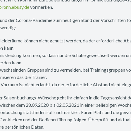
bronn.ebusy.de
vormerken.
grund der Corona-Pandemie zum heutigen Stand der Vorschriften f
twendig:
ideräume können nicht genutzt werden, da der erforderliche Abs
n kann.
niskleidung kommen, so dass nur die Schuhe gewechselt werden un
erden kann.
wechselnden Gruppen sind zu vermeiden, bei Trainingsgruppen vo
isieren das die Trainer.
Vorraum ist nicht erlaubt, da der erforderliche Abstand nicht ein
 Saisonbuchungs-Wünsche geht Ihr einfach in die Tagesansicht 
wischen dem 28.09.2020 bis 02.05.2021 in einer beliebigen Woc
sonbuchung stattfinden soll und markiert Euren Platz und die gew
 anklicken und der Bedienerführung folgen. Überprüft und aktualis
re persönlichen Daten.