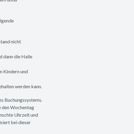
olgende
tand nicht
d dann die Halle
n Kindern und
gehalten werden kann.
des Buchungssystems.
he den Wochentag
ünschte Uhrzeit und
iert bei dieser